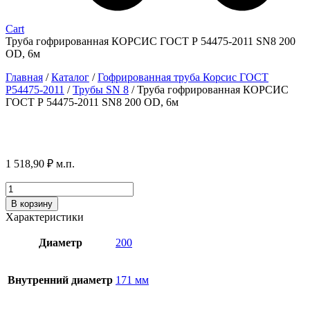
Cart
Труба гофрированная КОРСИС ГОСТ Р 54475-2011 SN8 200
OD, 6м
Главная
/
Каталог
/
Гофрированная труба Корсис ГОСТ
P54475-2011
/
Трубы SN 8
/
Труба гофрированная КОРСИС
ГОСТ Р 54475-2011 SN8 200 OD, 6м
1 518,90
₽
м.п.
Количество
товара
В корзину
Труба
Характеристики
гофрированная
КОРСИС
Диаметр
200
ГОСТ
Р
54475-
Внутренний диаметр
171 мм
2011
SN8