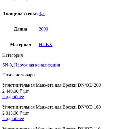
с
трехслойной
стенкой
Толщина стенки
3,2
со
вспененным
внутреним
Длина
2000
слоем
SN8
110х3,2х2000
Материал
НПВХ
ГОСТ
Р
Категория
54475-
2011
SN 8
,
Наружная канализация
Похожие товары
Уплотнительная Манжета для Врезки DN/OD 200
2 440,00
₽
шт.
Подробнее
Уплотнительная Манжета для Врезки DN/OD 160
2 013,00
₽
шт.
Подробнее
Уплотнительная Манжета для Врезки DN/OD 110