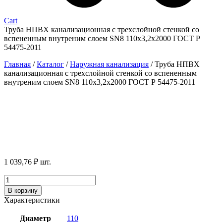
Cart
Труба НПВХ канализационная с трехслойной стенкой со
вспененным внутреним слоем SN8 110х3,2х2000 ГОСТ Р
54475-2011
Главная
/
Каталог
/
Наружная канализация
/
Труба НПВХ
канализационная с трехслойной стенкой со вспененным
внутреним слоем SN8 110х3,2х2000 ГОСТ Р 54475-2011
1 039,76
₽
шт.
Количество
товара
В корзину
Труба
Характеристики
НПВХ
канализационная
Диаметр
110