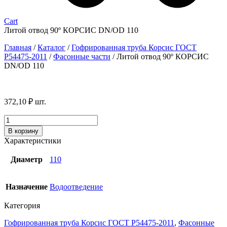
Cart
Литой отвод 90º КОРСИС DN/OD 110
Главная
/
Каталог
/
Гофрированная труба Корсис ГОСТ
P54475-2011
/
Фасонные части
/
Литой отвод 90º КОРСИС
DN/OD 110
372,10
₽
шт.
Количество
товара
В корзину
Литой
Характеристики
отвод
90º
Диаметр
110
КОРСИС
DN/OD
110
Назначение
Водоотведение
Категория
Гофрированная труба Корсис ГОСТ P54475-2011
,
Фасонные