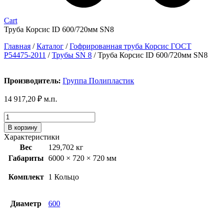
Cart
Труба Корсис ID 600/720мм SN8
Главная
/
Каталог
/
Гофрированная труба Корсис ГОСТ
P54475-2011
/
Трубы SN 8
/
Труба Корсис ID 600/720мм SN8
Производитель:
Группа Полипластик
14 917,20
₽
м.п.
Количество
товара
В корзину
Труба
Характеристики
Корсис
Вес
129,702 кг
ID
Габариты
6000 × 720 × 720 мм
600/720мм
SN8
Комплект
1 Кольцо
Диаметр
600