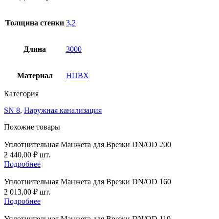
с
трехслойной
стенкой
Толщина стенки
3,2
со
вспененным
внутреним
Длина
3000
слоем
SN8
110х3,2х3000
Материал
НПВХ
ГОСТ
Р
Категория
54475-
2011
SN 8
,
Наружная канализация
Похожие товары
Уплотнительная Манжета для Врезки DN/OD 200
2 440,00
₽
шт.
Подробнее
Уплотнительная Манжета для Врезки DN/OD 160
2 013,00
₽
шт.
Подробнее
Уплотнительная Манжета для Врезки DN/OD 110