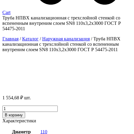
Cart
Труба НПВХ канализационная с трехслойной стенкой со
вспененным внутреним слоем SN8 110х3,2х3000 ГОСТ Р
54475-2011
Главная
/
Каталог
/
Наружная канализация
/
Труба НПВХ
канализационная с трехслойной стенкой со вспененным
внутреним слоем SN8 110х3,2х3000 ГОСТ Р 54475-2011
1 554,68
₽
шт.
Количество
товара
В корзину
Труба
Характеристики
НПВХ
канализационная
Диаметр
110