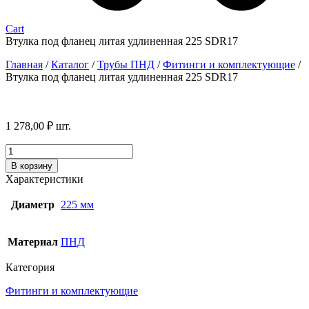
Cart
Втулка под фланец литая удлиненная 225 SDR17
Главная
/
Каталог
/
Трубы ПНД
/
Фитинги и комплектующие
/
Втулка под фланец литая удлиненная 225 SDR17
1 278,00
₽
шт.
Количество
товара
В корзину
Втулка
Характеристики
под
фланец
Диаметр
225 мм
литая
удлиненная
225
Материал
ПНД
SDR17
Категория
Фитинги и комплектующие