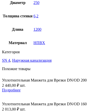
канализационная
Диаметр
250
с
трехслойной
стенкой
Толщина стенки
6,2
со
вспененным
внутреним
Длина
1200
слоем
SN4
250х6,2х1200
Материал
НПВХ
ГОСТ
Р
Категория
54475-
2011
SN 4
,
Наружная канализация
Похожие товары
Уплотнительная Манжета для Врезки DN/OD 200
2 440,00
₽
шт.
Подробнее
Уплотнительная Манжета для Врезки DN/OD 160
2 013,00
₽
шт.