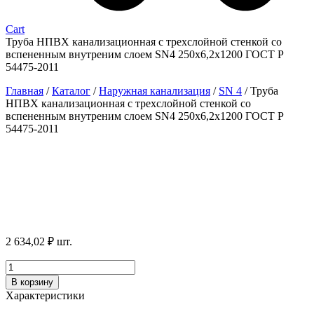
Cart
Труба НПВХ канализационная с трехслойной стенкой со
вспененным внутреним слоем SN4 250х6,2х1200 ГОСТ Р
54475-2011
Главная
/
Каталог
/
Наружная канализация
/
SN 4
/
Труба
НПВХ канализационная с трехслойной стенкой со
вспененным внутреним слоем SN4 250х6,2х1200 ГОСТ Р
54475-2011
2 634,02
₽
шт.
Количество
товара
В корзину
Труба
Характеристики
НПВХ